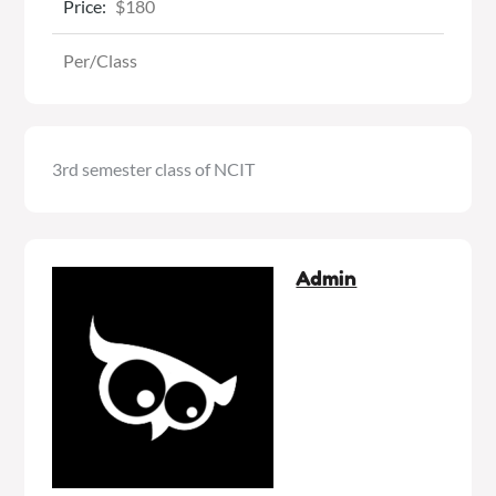
Price:
$180
Per/Class
3rd semester class of NCIT
Admin