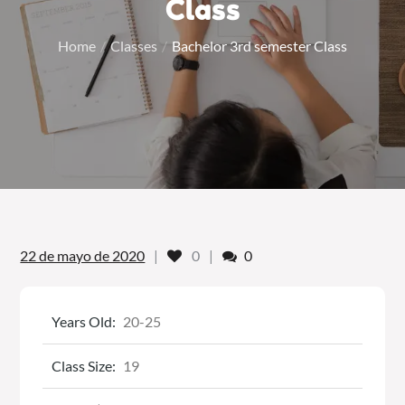
Class
Home
Classes
Bachelor 3rd semester Class
Likes
Comments
22 de mayo de 2020
0
0
Years Old:
20-25
Class Size:
19