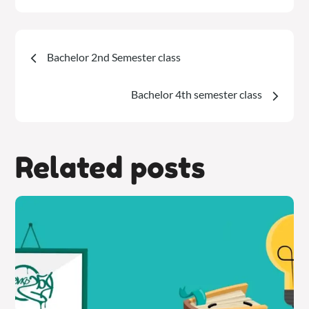
Navegación
Bachelor 2nd Semester class
de
Bachelor 4th semester class
entradas
Related posts