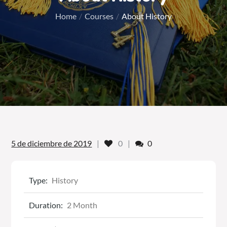
Home
Courses
About History
Likes
Comments
5 de diciembre de 2019
0
0
Type:
History
Duration:
2 Month