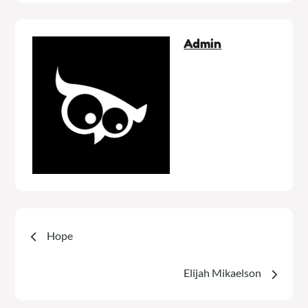
Admin
Navegación
Hope
de
Elijah Mikaelson
entradas