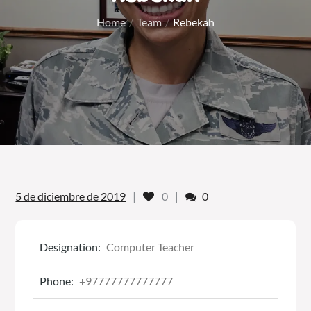
Home
Team
Rebekah
Likes
Comments
5 de diciembre de 2019
0
0
Designation:
Computer Teacher
Phone:
+97777777777777